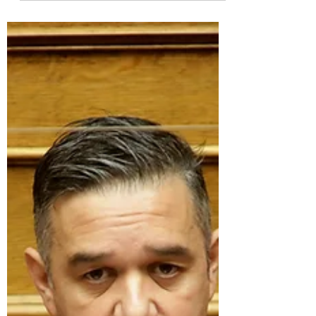
19 Ιουν 2021
"Ρεαλιστική αισιοδοξία"
- Άρθρο του Θέμη
Χειμάρα στο in.gr