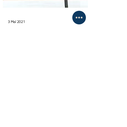
3 Μαΐ 2021
"Πως ο Κυριάκος
Μητσοτάκης