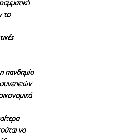
ραμματική 
 το 
ικές 
 η πανδημία 
 συνεπειών 
οικονομικά 
αίτερα 
ούται να 