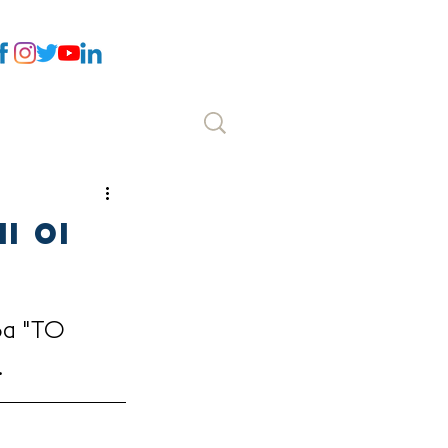
Επικοινωνία
ι οι
δα "ΤΟ 
.