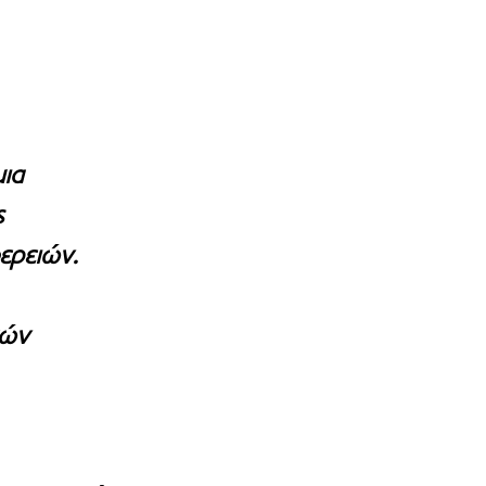
ια 
 
ερειών. 
τών 