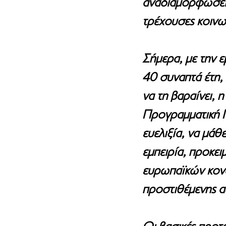
αναδιαμορφώσει 
τρέχουσες κοινων
Σήμερα, με την ε
40 συναπτά έτη,
να τη βαραίνει, 
Προγραμματική Π
ευελιξία, να μάθ
εμπειρία, προκε
ευρωπαϊκών κονδ
προστιθέμενης α