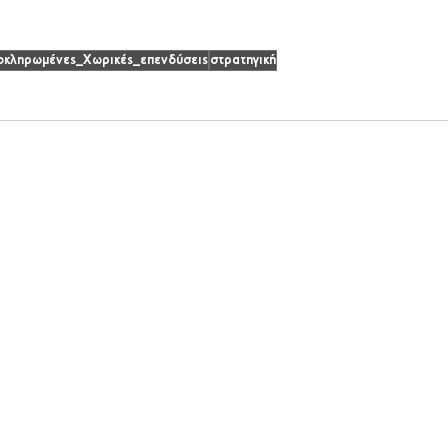
κληρωμένες_Χωρικές_επενδύσεις
στρατηγική