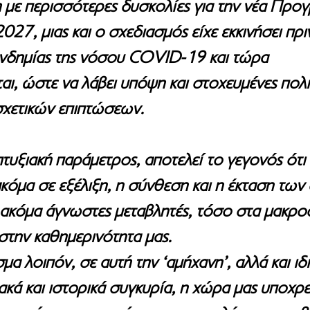
 με περισσότερες δυσκολίες για την νέα Προγ
7, μιας και ο σχεδιασμός είχε εκκινήσει πριν
νδημίας της νόσου COVID-19 και τώρα 
, ώστε να λάβει υπόψη και στοχευμένες πολιτ
χετικών επιπτώσεων.
πτυξιακή παράμετρος, αποτελεί το γεγονός ότι
κόμα σε εξέλιξη, η σύνθεση και η έκταση των
ι ακόμα άγνωστες μεταβλητές, τόσο στα μακρο
στην καθημερινότητα μας. 
μα λοιπόν, σε αυτή την ‘αμήχανη’, αλλά και ιδι
ακά και ιστορικά συγκυρία, η χώρα μας υποχρε