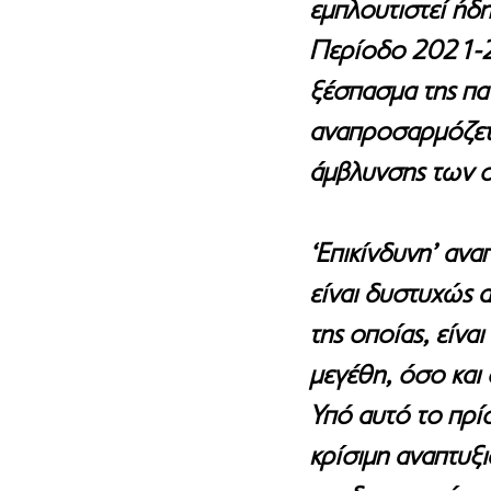
εμπλουτιστεί ήδη
Περίοδο 2021-202
ξέσπασμα της πα
αναπροσαρμόζεται
άμβλυνσης των σ
‘Επικίνδυνη’ ανα
είναι δυστυχώς α
της οποίας, είνα
μεγέθη, όσο και 
Υπό αυτό το πρίσ
κρίσιμη αναπτυξι