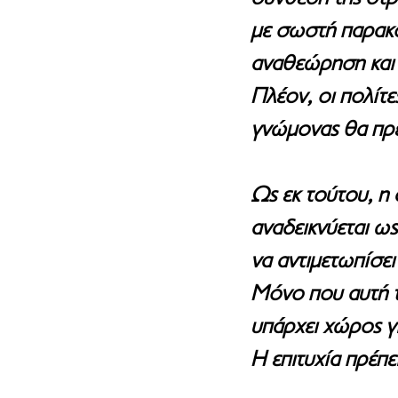
με σωστή παρακο
αναθεώρηση και 
Πλέον, οι πολίτ
γνώμονας θα πρέπ
Ως εκ τούτου, 
αναδεικνύεται ως
να αντιμετωπίσει
Μόνο που αυτή τ
υπάρχει χώρος γι
Η επιτυχία πρέπε