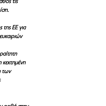
θος τις 
ίση.
 της ΕΕ για 
ευκαιριών 
ραίτητη 
η κεκτημένη 
 των 
 