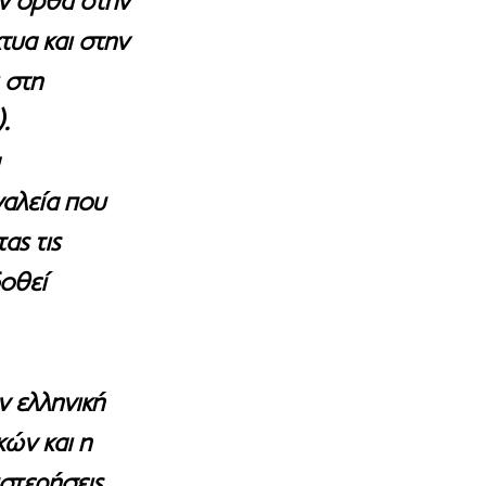
υν ορθά στην 
υα και στην 
 στη 
. 
 
γαλεία που 
ς τις 
δοθεί 
ν ελληνική 
ών και η 
στερήσεις, 