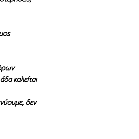
μος 
όρων 
άδα καλείται 
νύουμε, δεν 