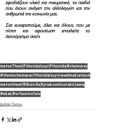
εφοδιάζουν υλικά και πνευματικά, τα παιδιά 
που έχουν ανάγκη την αλληλεγγύη και την 
ανθρωπιά της κοινωνία μας.  
Σας ε
υχαριστούμε, όλες και όλους, που με 
πίστη και αφοσίωση επιτελείτε το 
λειτούργημα σας!»
metonThemi
FthiotidaIsxyri
Fthiotida
#cheimaras
#themischeimaras
fthiotidaIsxyri
neadimokratia
nd
metonthemi
Φθιώτιδα
Kyriakosmitsotakis
lamia
#ekab
#orfanotrofeio
Δελτία Τύπου