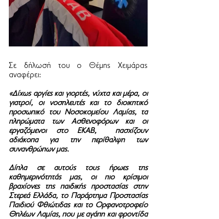
Σε δήλωσή του ο Θέμης Χειμάρας 
αναφέρει: 
«Δίχως αργίες και γιορτές, νύχτα και μέρα, οι 
γιατροί, οι νοσηλευτές και το διοικητικό 
προσωπικό του Νοσοκομείου Λαμίας, τα 
πληρώματα των Ασθενοφόρων και οι 
εργαζόμενοι στο ΕΚΑΒ,  πασχίζουν 
αδιάκοπα για την περίθαλψη των 
συνανθρώπων μας.
Δίπλα σε αυτούς τους ήρωες της 
καθημερινότητάς μας, οι πιο κρίσιμοι 
βραχίονες της παιδικής προστασίας στην 
Στερεά Ελλάδα, 
το Παράρτημα Προστασίας 
Παιδιού Φθιώτιδας και το Ορφανοτροφείο 
Θηλέων Λαμίας, που 
με αγάπη και φροντίδα 