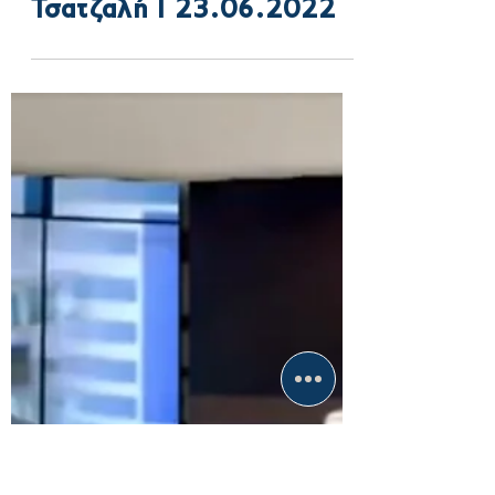
23 Ιουν 2022
Στα Αναλυτικά Γεγονότα
του Star Κεντρικής
Ελλάδας με την Μαρία
Τσατζαλή Ι 23.06.2022