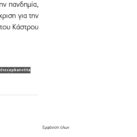
ην πανδημία, 
ριση για την 
του Κάστρου 
ότες
epikairotita
Εμφάνιση όλων