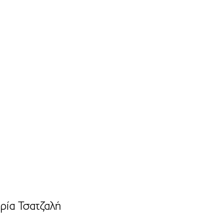
ρία Τσατζαλή 