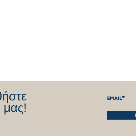
Συνέντευξη Θέμη Χειμάρα στo
Συνέ
Star Κεντρικής Ελλάδας και τη
ATLA
Μαρία Τσατζαλή.
Μακε
θήστε
 μας!