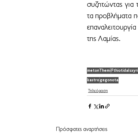
συζητώντας για τι
τα προβλήματα πο
επαναλειτουργία
της Λαμίας.
metonThemi
FthiotidaIsxyri
kastro
gegonota
Τηλεόραση
Πρόσφατες αναρτήσεις