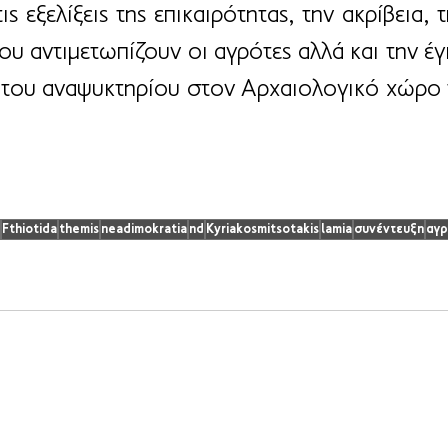
ς εξελίξεις της επικαιρότητας, την ακρίβεια, τ
υ αντιμετωπίζουν οι αγρότες αλλά και την έγκ
 του αναψυκτηρίου στον Αρχαιολογικό χώρο 
Fthiotida
themis
neadimokratia
nd
Kyriakosmitsotakis
lamia
συνέντευξη
αγρ