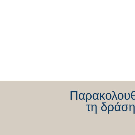
Συνέντευξη Θέμη Χειμάρα στo
Star Κεντρικής Ελλάδας και τη
Λένα Παρασκευά.
Παρακολου
τη δράση