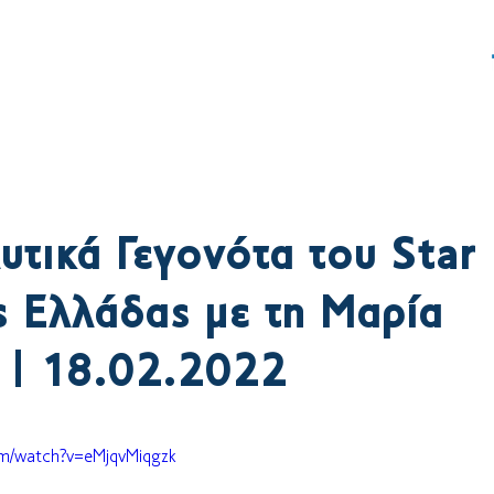
ς
Δράση
Γραφείο Τύπου
υτικά Γεγονότα του Star
ς Ελλάδας με τη Μαρία
 | 18.02.2022
om/watch?v=eMjqvMiqgzk