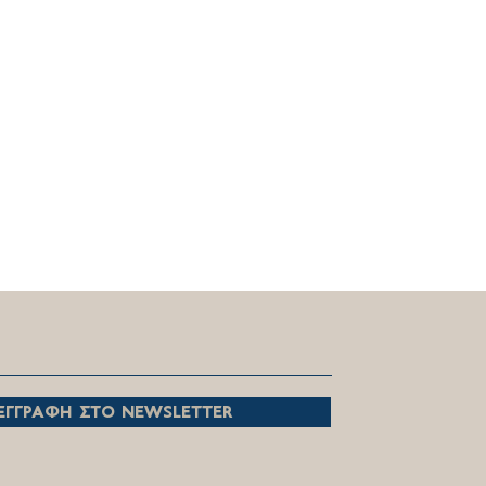
ντευξη Θέμη Χειμάρα στo
S TV Κεντρικής
δονίας.
εγγραφη στο newsletter