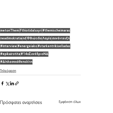
metonThemi
FthiotidaIsxyri
#themischeimaras
neadimokratia
nd
Φθιώτιδα
Λαμία
συνέντευξη
#interview
#energeiako
#starkentrikiselladas
#epikairotita
#14οΣυνέδριοΝΔ
#Δίπλασεκάθεπολίτη
Τηλεόραση
Εμφάνιση όλων
Πρόσφατες αναρτήσεις