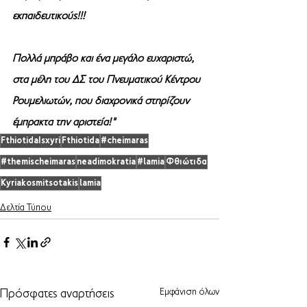
εκπαιδευτικούς!!!  
Πολλά μπράβο και ένα μεγάλο ευχαριστώ, 
στα μέλη του ΔΣ του Πνευματικού Κέντρου 
Ρουμελιωτών, που διαχρονικά στηρίζουν 
έμπρακτα την αριστεία!"
FthiotidaIsxyri
Fthiotida
#cheimaras
#themischeimaras
neadimokratia
#lamia
Φθιώτιδα
Kyriakosmitsotakis
lamia
Δελτία Τύπου
Εμφάνιση όλων
Πρόσφατες αναρτήσεις