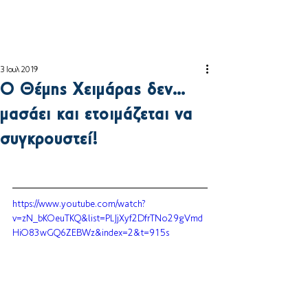
3 Ιουλ 2019
Ο Θέμης Χειμάρας δεν…
μασάει και ετοιμάζεται να
συγκρουστεί!
https://www.youtube.com/watch?
v=zN_bKOeuTKQ&list=PLJjXyf2DfrTNo29gVmd
HiO83wGQ6ZEBWz&index=2&t=915s