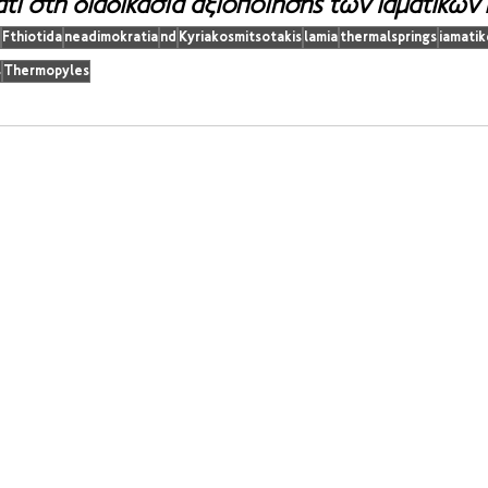
τι στη διαδικασία αξιοποίησης των ιαματικών
Fthiotida
neadimokratia
nd
Kyriakosmitsotakis
lamia
thermalsprings
iamatik
s
Thermopyles