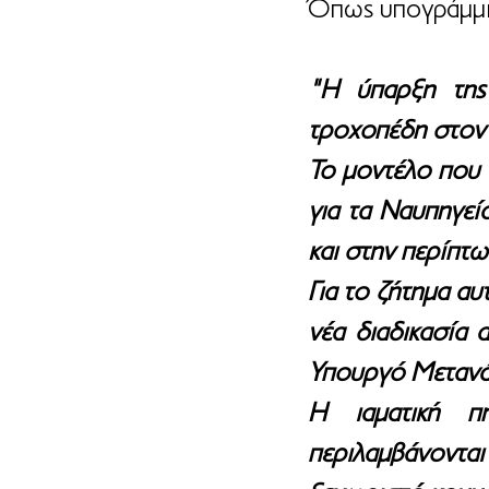
Όπως υπογράμμι
"Η ύπαρξη της
τροχοπέδη στον 
Το μοντέλο που 
για τα Ναυπηγεία
και στην περίπτ
Για το ζήτημα αυ
νέα διαδικασία 
Υπουργό Μετανά
Η ιαματική π
περιλαμβάνοντα