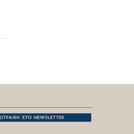
ευχαριστούμε, όλες και
, που με πίστη και
ίωση επιτελείτε το
ούργημα σας!
εγγραφη στο newsletter