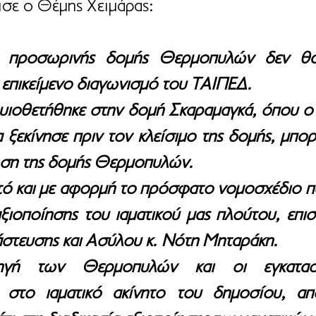
σε ο Θέμης Χειμάρας:
 προσωρινής δομής Θερμοπυλών δεν θα 
επικείμενο διαγωνισμό του ΤΑΙΠΕΔ.
υιοθετήθηκε στην δομή Σκαραμαγκά, όπου ο 
 ξεκίνησε πριν τον κλείσιμο της δομής, μπορε
ωση της δομής Θερμοπυλών.
τό και με αφορμή το πρόσφατο νομοσχέδιο που
αξιοποίησης του ιαματικού μας πλούτου, επισ
στευσης και Ασύλου κ. Νότη Μηταράκη. 
ηγή των Θερμοπυλών και οι εγκαταστ
ι στο ιαματικό ακίνητο του δημοσίου, απ