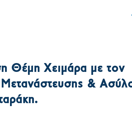
ς
Δράση
Γραφείο Τύπου
η Θέμη Χειμάρα με τον
 Μετανάστευσης & Ασύλο
ταράκη.