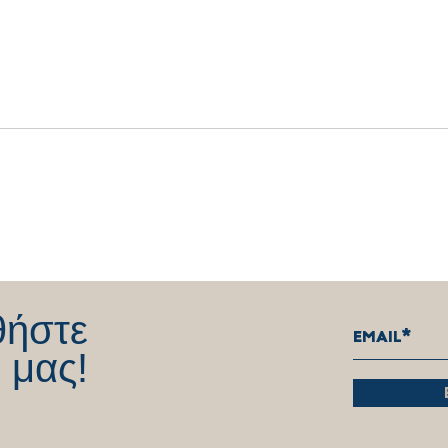
Δήλωση Θέμη Χειμάρα για την
Σας 
παραίτηση από το Βουλευτικό
όλους
αξίωμα
αφοσ
λειτ
θήστε
 μας!