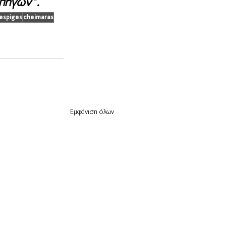
 πηγών".
espiges
cheimaras
Εμφάνιση όλων