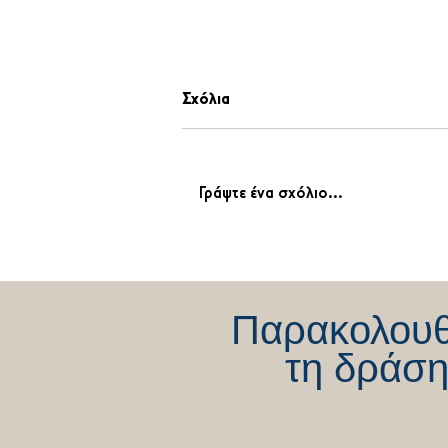
Σχόλια
Γράψτε ένα σχόλιο...
«Η αλήθεια πάντοτε νικάει!
Απόλυτη δικαίωση από την
Ελληνική Δικαιοσύνη»
Παρακολου
τη δράση