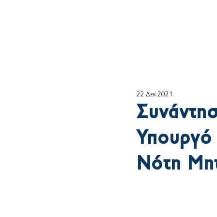
Αρχική
ο Θέμη
22 Δεκ 2021
Συνάντησ
Υπουργό
Νότη Μη