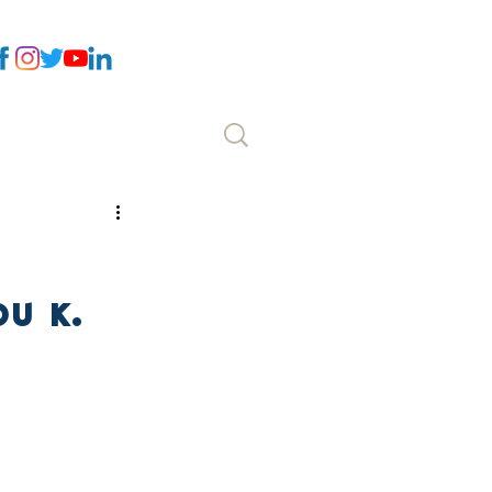
Επικοινωνία
υ κ.