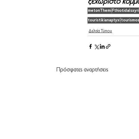
ξεχωριστό κομμά
metonThemi
FthiotidaIsxyri
touristikianaptyxi
tourismo
Δελτία Τύπου
Πρόσφατες αναρτήσεις