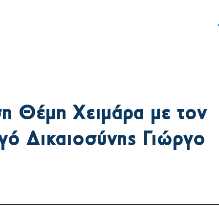
ς
Δράση
Γραφείο Τύπου
η Θέμη Χειμάρα με τον
γό Δικαιοσύνης Γιώργο