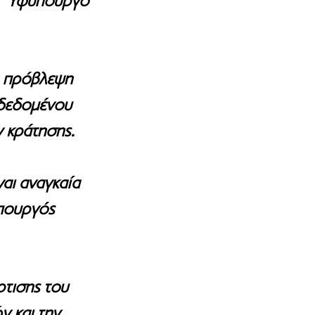
Υφυπουργό 
 πρόβλεψη 
 δεδομένου 
ν κράτησης.
αι αναγκαία 
πουργός 
τισης του 
 και την 