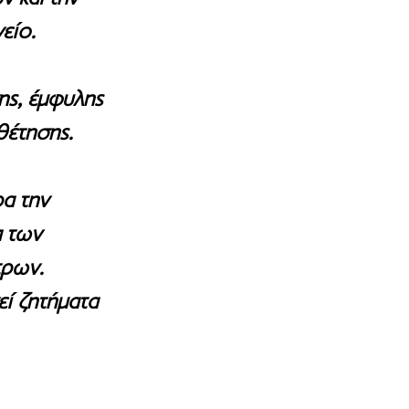
είο.
ς, έμφυλης 
θέτησης.
α την 
 των 
τρων.
ί ζητήματα 