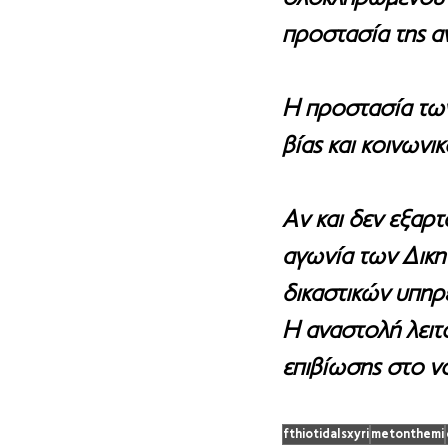
προστασία της α
Η προστασία των
βίας και κοινωνι
Αν και δεν εξαρτ
αγωνία των Δικη
δικαστικών υπηρ
Η αναστολή λειτ
επιβίωσης στο ν
fthiotidaIsxyri
metonthemi