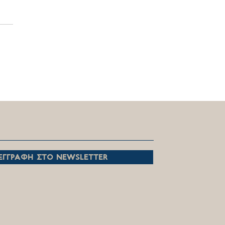
ευχαριστούμε, όλες και
, που με πίστη και
ίωση επιτελείτε το
ούργημα σας!
εγγραφη στο newsletter