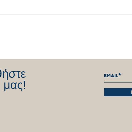
Δήλωση Θέμη Χειμάρα για την
Σας 
παραίτηση από το Βουλευτικό
όλους
αξίωμα
αφοσ
λειτ
θήστε
 μας!