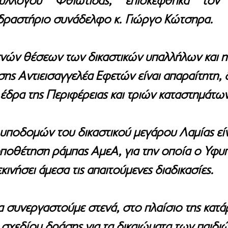
υλλόγου Φθιώτιδας, επισκέφθηκα τον 
 δραστήριο συνάδελφο κ. Γιώργο Κώτσηρα.
νών θέσεων των δικαστικών υπαλλήλων και η
σης Αντιεισαγγελέα Εφετών είναι απαραίτητη,
ι έδρα της Περιφέρειας και τριών καταστημάτω
υποδομών του δικαστικού μεγάρου Λαμίας είν
 τοποθέτηση ράμπας ΑμεΑ, για την οποία ο Υφυ
κινήσει άμεσα τις απαιτούμενες διαδικασίες.
συνεργαστούμε στενά, στο πλαίσιο της κατάρ
χεδίου δράσης για τα δικαιώματα των παιδιών