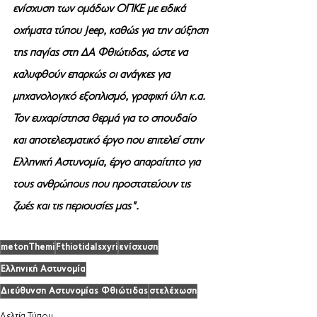
ενίσχυση των ομάδων ΟΠΚΕ με ειδικά 
οχήματα τύπου Jeep, καθώς για την αύξηση 
της παγίας στη ΔΑ Φθιώτιδας, ώστε να 
καλυφθούν επαρκώς οι ανάγκες για 
μηχανολογικό εξοπλισμό, γραφική ύλη κ.α.
Τον ευχαρίστησα θερμά για το σπουδαίο 
και αποτελεσματικό έργο που επιτελεί στην 
Ελληνική Αστυνομία, έργο απαραίτητο για 
τους ανθρώπους που προστατεύουν τις 
ζωές και τις περιουσίες μας".
metonThemi
FthiotidaIsxyri
ενίσχυση
Ελληνική Αστυνομία
Διεύθυνση Αστυνομίας Φθιώτιδας
στελέχωση
Δελτία Τύπου