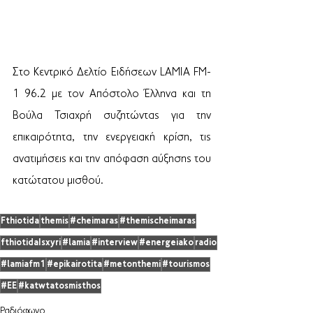
Στο Κεντρικό Δελτίο Ειδήσεων LAMIA FM-
1 96.2 με τον Απόστολο Έλληνα και τη 
Βούλα Τσιαχρή συζητώντας για την 
επικαιρότητα, την ενεργειακή κρίση, τις 
ανατιμήσεις και την απόφαση αύξησης του 
κατώτατου μισθού.
Fthiotida
themis
#cheimaras
#themischeimaras
fthiotidaIsxyri
#lamia
#interview
#energeiako
radio
#lamiafm1
#epikairotita
#metonthemi
#tourismos
#EE
#katwtatosmisthos
Ραδιόφωνο