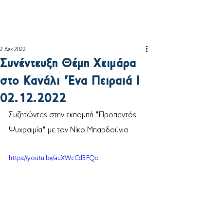
2 Δεκ 2022
Συνέντευξη Θέμη Χειμάρα
στο Κανάλι 'Ένα Πειραιά Ι
02.12.2022
Συζητώντας στην εκπομπή "Προπαντός 
Ψυχραιμία" με τον Νίκο Μπαρδούνια 
https://youtu.be/auXWcCd3FQo