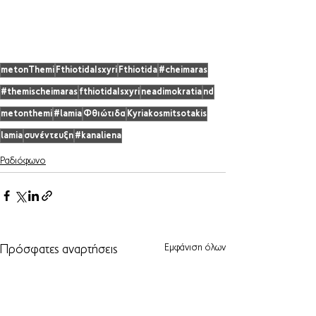
metonThemi
FthiotidaIsxyri
Fthiotida
#cheimaras
#themischeimaras
fthiotidaIsxyri
neadimokratia
nd
metonthemi
#lamia
Φθιώτιδα
Kyriakosmitsotakis
lamia
συνέντευξη
#kanaliena
Ραδιόφωνο
Εμφάνιση όλων
Πρόσφατες αναρτήσεις