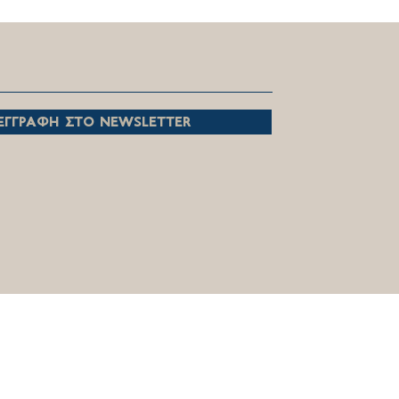
, που με πίστη και
ίωση επιτελείτε το
ούργημα σας!
εγγραφη στο newsletter