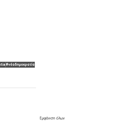
tia
#νέαδημοκρατία
Εμφάνιση όλων