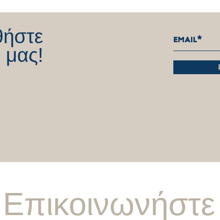
παραίτηση από το Βουλευτικό
όλους
αξίωμα
αφοσ
λειτ
θήστε
 μας!
Επικοινωνήστε