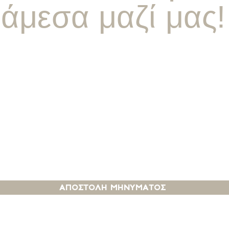
άμεσα μαζί μας!
εχομαι τους ορους χρησησ του διαδικτυακου ισ
αποστολη μηνυματοσ