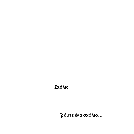
Σχόλια
Γράψτε ένα σχόλιο...
«Η αλήθεια πάντοτε νικάει!