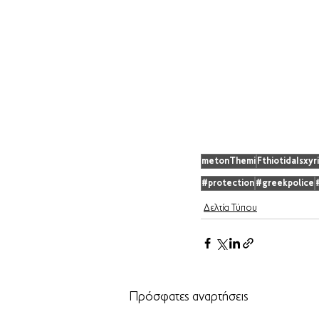
metonThemi
FthiotidaIsxyri
#protection
#greekpolice
Δελτία Τύπου
Πρόσφατες αναρτήσεις