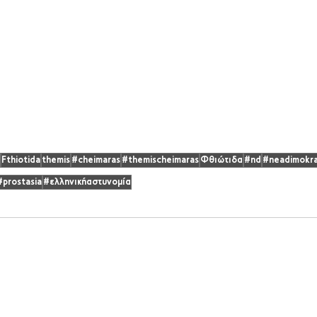
Fthiotida
themis
#cheimaras
#themischeimaras
Φθιώτιδα
#nd
#neadimokra
#prostasia
#ελληνικήαστυνομία