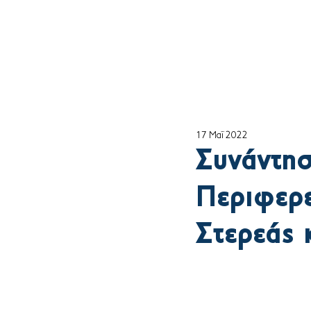
Αρχική
ο Θέμη
17 Μαΐ 2022
Συνάντησ
Περιφερε
Στερεάς 