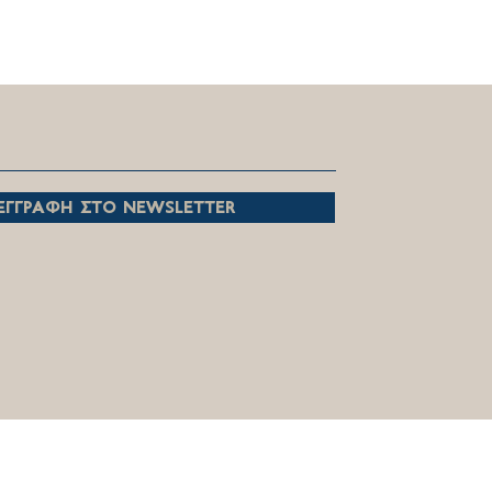
ντευξη Θέμη Χειμάρα στο
ι 'Ένα Πειραιά Ι
2.2022
εγγραφη στο newsletter