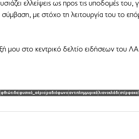
ιάζει ελλείψεις ως προς τις υποδομές του, γι
σύμβαση, με στόχο τη λειτουργία του το επό
ξή μου στο κεντρικό δελτίο ειδήσεων του Λ
φθιώτιδα
φυσικό_αέριο
ραδιόφωνο
αντιπλημμυρικά
λιανοκλάδι
στίρφακα