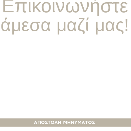
Επικοινωνήστε
άμεσα μαζί μας!
εχομαι τους ορους χρησησ του διαδικτυακου ισ
αποστολη μηνυματοσ