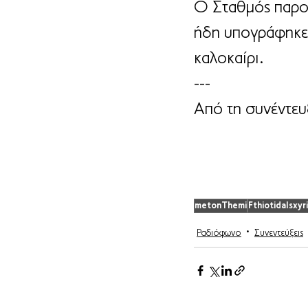
Ο Σταθμός παρουσ
ήδη υπογράφηκε 
καλοκαίρι.
---
Από τη συνέντευ
metonThemi
FthiotidaIsxyri
Ραδιόφωνο
Συνεντεύξεις