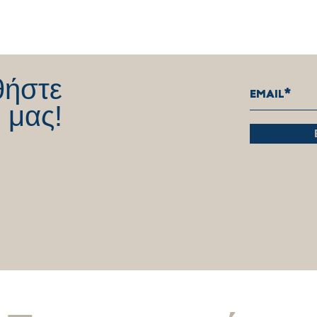
Συζητώντας στο κεντρικό
Συνέ
δελτίο ειδήσεων του Λαμία
Κανάλ
FM-1 96.2 | 02.12.2022
02.1
θήστε
 μας!