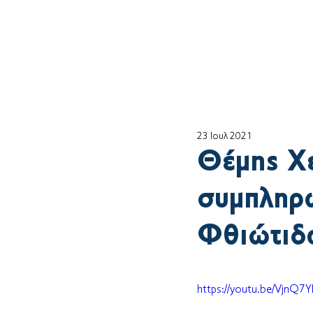
Αρχική
ο Θέμη
23 Ιουλ 2021
Θέμης Χ
συμπληρω
Φθιώτιδ
https://youtu.be/VjnQ7Y