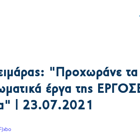
ς
Δράση
Γραφείο Τύπου
ειμάρας: "Προχωράνε τα
ματικά έργα της ΕΡΓΟΣ
α" | 23.07.2021
FJxbo