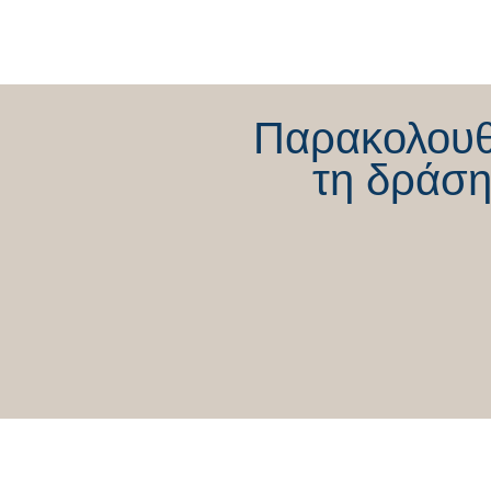
Ο Θέμης Χειμάρας στον
ΛΑΜΙΑ FM-1 στον απολογισμό
της χρονιάς
Παρακολου
τη δράση