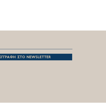
ευχαριστούμε, όλες και
, που με πίστη και
ίωση επιτελείτε το
ούργημα σας!
εγγραφη στο newsletter