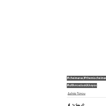
#cheimaras
#themischeima
#αθλητικόςσύλλογος
Δελτία Τύπου