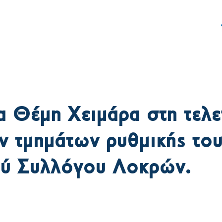
ς
Δράση
Γραφείο Τύπου
 Θέμη Χειμάρα στη τελε
ν τμημάτων ρυθμικής το
ού Συλλόγου Λοκρών.