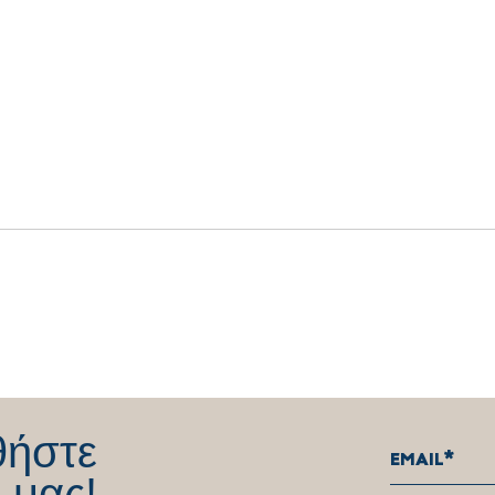
Δήλωση Θέμη Χειμάρα για την
Σας 
παραίτηση από το Βουλευτικό
όλους
αξίωμα
αφοσ
λειτ
θήστε
 μας!