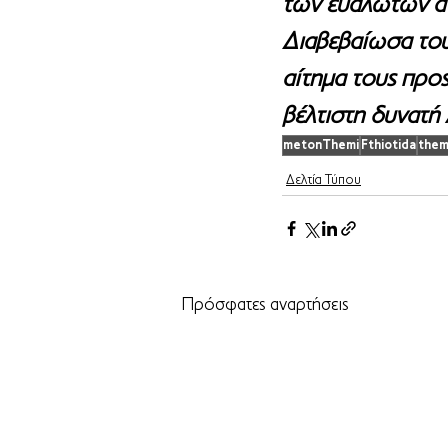
των ευάλωτων ατ
Διαβεβαίωσα το
αίτημα τους προς
βέλτιστη δυνατή
metonThemi
Fthiotida
them
Δελτία Τύπου
Πρόσφατες αναρτήσεις