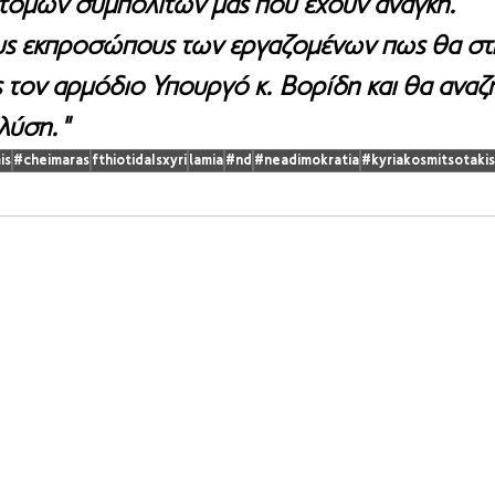
όμων συμπολιτών μας που έχουν ανάγκη. 
υς εκπροσώπους των εργαζομένων πως θα στ
 τον αρμόδιο Υπουργό κ. Βορίδη και θα αναζη
 λύση."
is
#cheimaras
fthiotidaIsxyri
lamia
#nd
#neadimokratia
#kyriakosmitsotakis