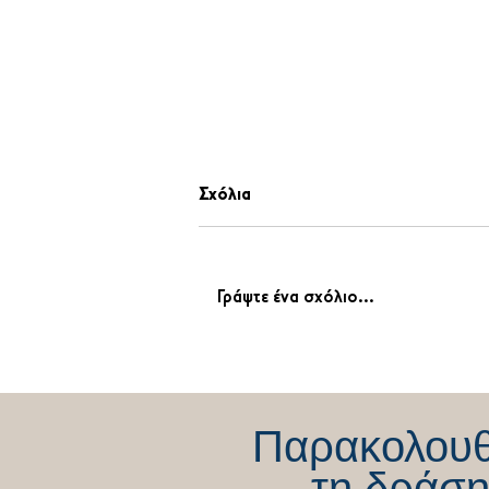
Σχόλια
Γράψτε ένα σχόλιο...
«Η αλήθεια πάντοτε νικάει!
Απόλυτη δικαίωση από την
Ελληνική Δικαιοσύνη»
Παρακολου
τη δράση