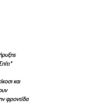
ήρυξης 
πίτι" 
κοσι και 
ουν 
την φροντίδα 