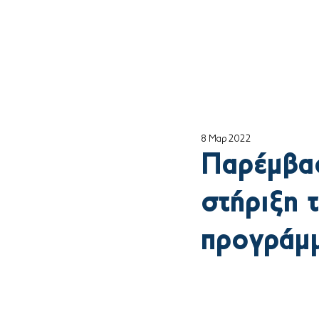
Αρχική
ο Θέμη
8 Μαρ 2022
Παρέμβασ
στήριξη 
προγράμμ