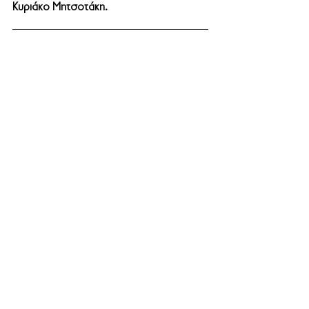
Κυριάκο Μητσoτάκη.