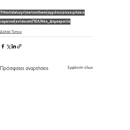
fthiotidaIsxyri
metonthemi
αγρότες
επιχειρήσεις
ιαματικά
ενίσχυση
ΠΕΛ
Νέα_Δημοκρατία
Δελτία Τύπου
Εμφάνιση όλων
Πρόσφατες αναρτήσεις