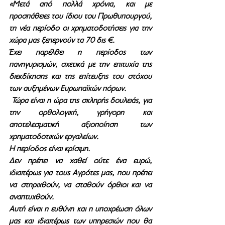
«Μετά από πολλά χρόνια, και με 
προσπάθειες του ίδιου του Πρωθυπουργού, 
τη νέα περίοδο οι χρηματοδοτήσεις για την 
χώρα μας ξεπερνούν τα 70 δις €.
Έχει παρέλθει η περίοδος των 
πανηγυρισμών, σχετικά με την επιτυχία της 
διεκδίκησης και της επίτευξης του στόχου 
των αυξημένων Ευρωπαϊκών πόρων.
 Τώρα είναι η ώρα της σκληρής δουλειάς, για 
την ορθολογική, γρήγορη και 
αποτελεσματική αξιοποίηση των 
χρηματοδοτικών εργαλείων.
Η περίοδος είναι κρίσιμη. 
Δεν πρέπει να χαθεί ούτε ένα ευρώ, 
ιδιαιτέρως για τους Αγρότες μας, που πρέπει 
να στηριχθούν, να σταθούν όρθιοι και να 
αναπτυχθούν.
Αυτή είναι η ευθύνη και η υποχρέωση όλων 
μας και ιδιαιτέρως των υπηρεσιών που θα 