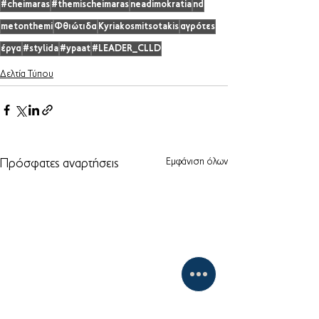
#cheimaras
#themischeimaras
neadimokratia
nd
metonthemi
Φθιώτιδα
Kyriakosmitsotakis
αγρότες
έργα
#stylida
#ypaat
#LEADER_CLLD
Δελτία Τύπου
Εμφάνιση όλων
Πρόσφατες αναρτήσεις