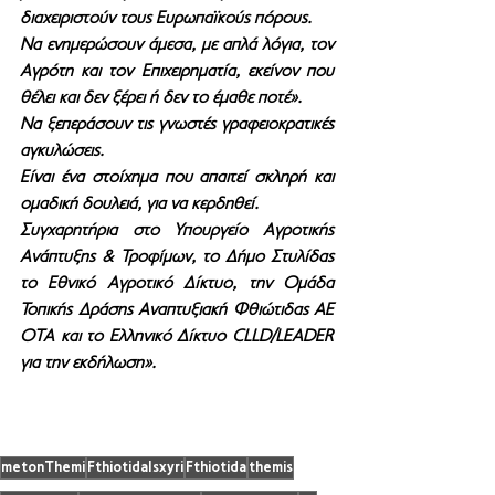
διαχειριστούν τους Ευρωπαϊκούς πόρους.   
Να ενημερώσουν άμεσα, με απλά λόγια, τον 
Αγρότη και τον Επιχειρηματία, εκείνον που 
θέλει και δεν ξέρει ή δεν το έμαθε ποτέ».
Να ξεπεράσουν τις γνωστές γραφειοκρατικές 
αγκυλώσεις.
Είναι ένα στοίχημα που απαιτεί σκληρή και 
ομαδική δουλειά, για να κερδηθεί.
Συγχαρητήρια στο Υπουργείο Αγροτικής 
Ανάπτυξης & Τροφίμων, το Δήμο Στυλίδας 
το Εθνικό Αγροτικό Δίκτυο, την Ομάδα 
Τοπικής Δράσης Αναπτυξιακή Φθιώτιδας ΑΕ 
ΟΤΑ και το Ελληνικό Δίκτυο CLLD/LEADER 
για την εκδήλωση».
metonThemi
FthiotidaIsxyri
Fthiotida
themis