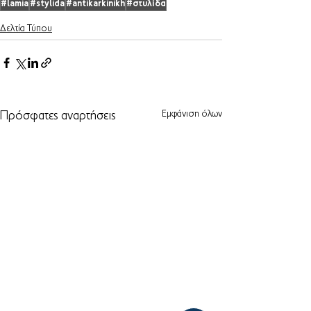
#lamia
#stylida
#antikarkinikh
#στυλίδα
Δελτία Τύπου
Εμφάνιση όλων
Πρόσφατες αναρτήσεις