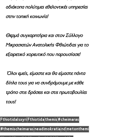
αδιάκοπα πολύτιμες εθελοντικές υπηρεσίες 
στην τοπική κοινωνία!
Θερμά συγχαρητήρια και στον Σύλλογο 
Μικρασιατών Ανατολικής Φθιώτιδας για το 
εξαιρετικό χορευτικό που παρουσίασε!
 Όλοι εμείς, είμαστε και θα είμαστε πάντα 
δίπλα τους για να συνδράμουμε με κάθε 
τρόπο στις δράσεις και στις πρωτοβουλίες 
τους!
FthiotidaIsxyri
Fthiotida
themis
#cheimaras
#themischeimaras
neadimokratia
nd
metonthemi