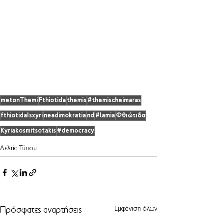
metonThemi
Fthiotida
themis
#themischeimaras
fthiotidaIsxyri
neadimokratia
nd
#lamia
Φθιώτιδα
Kyriakosmitsotakis
#democracy
Δελτία Τύπου
Εμφάνιση όλων
Πρόσφατες αναρτήσεις