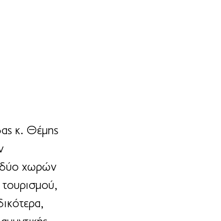
ας κ. Θέμης 
ν 
 δύο χωρών 
υ τουρισμού, 
δικότερα, 