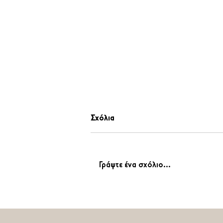
Σχόλια
Γράψτε ένα σχόλιο...
«Η αλήθεια πάντοτε νικάει!
Απόλυτη δικαίωση από την
Ελληνική Δικαιοσύνη»