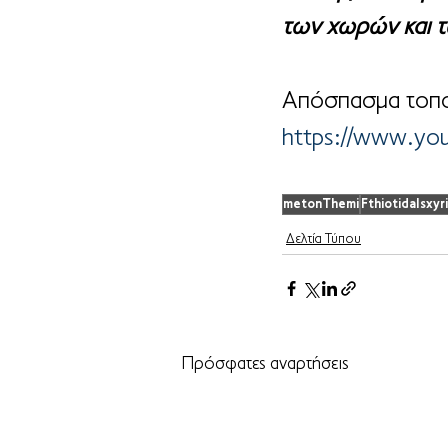
των χωρών και τ
Απόσπασμα τοπο
https://www.yo
metonThemi
FthiotidaIsxyri
Δελτία Τύπου
Πρόσφατες αναρτήσεις