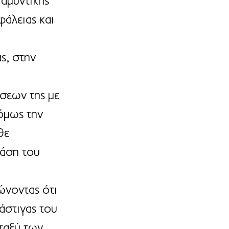
 αμυντικής 
άλειας και 
ς, στην 
σεων της με 
όμως την 
θε 
βάση του 
ώνοντας ότι 
άστιγας του 
ταξύ των 