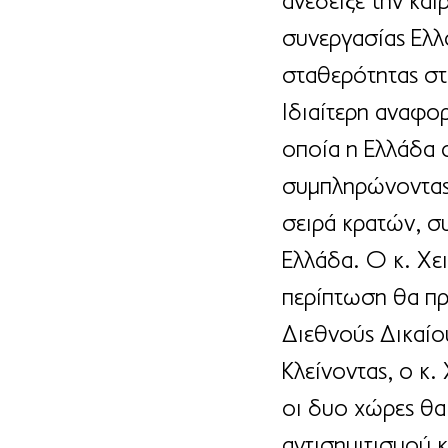
ανέδειξε την καί
συνεργασίας Ελλά
σταθερότητας στ
Ιδιαίτερη αναφορ
οποία η Ελλάδα 
συμπληρώνοντας 
σειρά κρατών, σ
Ελλάδα. Ο κ. Χε
περίπτωση θα πρ
Διεθνούς Δικαίο
Κλείνοντας, ο κ
οι δυο χώρες θα 
αντισημιτισμού 