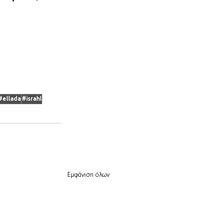
#ellada
#israhl
Εμφάνιση όλων