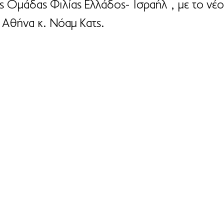
ς Ομάδας Φιλίας Ελλάδος- Ισραήλ , με το νέ
Αθήνα κ. Νόαμ Κατς.          