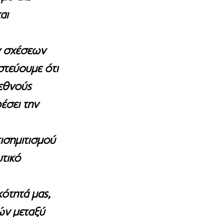
αι 
ν σχέσεων 
στεύουμε ότι 
εθνούς 
έσει την 
ισημιτισμού 
τικό 
ότητά μας, 
ν μεταξύ 