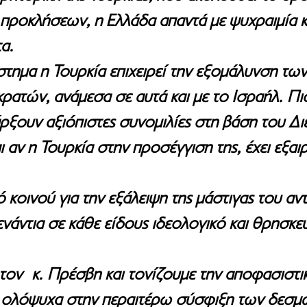
 προκλήσεων, η Ελλάδα απαντά με ψυχραιμία κ
α. 
στημα η Τουρκία επιχειρεί την εξομάλυνση τω
 κρατών, ανάμεσα σε αυτά και με το Ισραήλ. Πι
ρξουν αξιόπιστες συνομιλίες στη βάση του Δι
ι αν η Τουρκία στην προσέγγιση της, έχει εξαιρ
κοινού για την εξάλειψη της μάστιγας του αντ
νάντια σε κάθε είδους ιδεολογικό και θρησκευ
ον  κ. Πρέσβη και τονίζουμε την αποφασιστικ
 ολόψυχα στην περαιτέρω σύσφιξη των δεσμώ