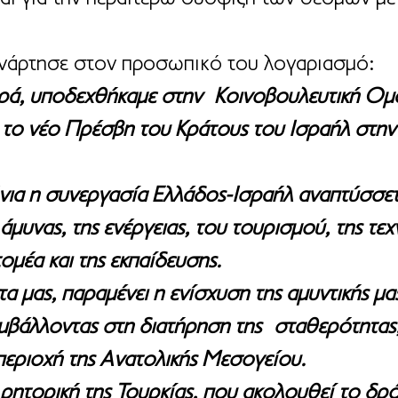
ανάρτησε στον προσωπικό του λογαριασμό:
αρά, υποδεχθήκαμε στην  Κοινοβουλευτική Ομ
 το νέο Πρέσβη του Κράτους του Ισραήλ στην
όνια η συνεργασία Ελλάδος-Ισραήλ αναπτύσσετ
 άμυνας, της ενέργειας, του τουρισμού, της τεχ
μέα και της εκπαίδευσης. 
α μας, παραμένει η ενίσχυση της αμυντικής μα
βάλλοντας στη διατήρηση της  σταθερότητας, 
περιοχή της Ανατολικής Μεσογείου. 
ρητορική της Τουρκίας, που ακολουθεί το δρό