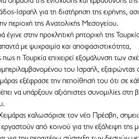
ρια σημασία της ενίσχυσης και εμβάθυνσης της
δος-Ισραήλ για τη διατήρηση της ειρήνης, ασφ
ην περιοχή της Ανατολικής Μεσογείου.
ά έγινε στην προκλητική ρητορική της Τουρκία
απαντά με ψυχραιμία και αποφασιστικότητα, 
πως η Τουρκία επιχειρεί εξομάλυνση των σχέ
υμπεριλαμβανομένου του Ισραήλ, εξαιρώντας 
ιμάρας εξέφρασε την πεποίθησή του ότι σε κά
έπει να υπάρξουν αξιόπιστες συνομιλίες στη 
υ.
. Χειμάρας καλωσόρισε τον νέο Πρέσβη, σημει
εργαστούν από κοινού για την εξάλειψη της μ
και για την περαιτέρω σύσφιξη των δεσμών με