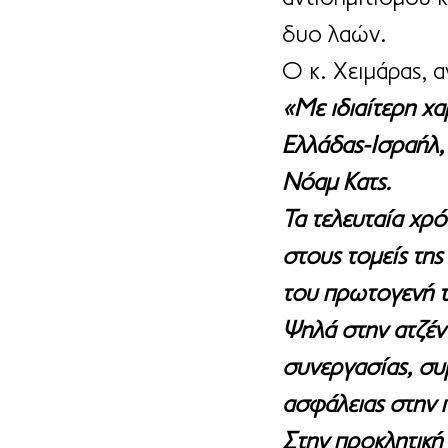
δυο λαών.
Ο κ. Χειμάρας, 
«Με ιδιαίτερη χ
Ελλάδας-Ισραήλ,
Νόαμ Κατς.
Τα τελευταία χρ
στους τομείς της
του πρωτογενή το
Ψηλά στην ατζέντ
συνεργασίας, συμ
ασφάλειας στην 
Στην προκλητική 