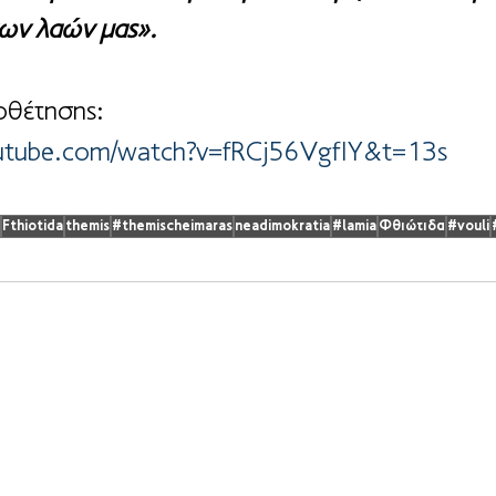
ων λαών μας».
θέτησης:
utube.com/watch?v=fRCj56VgfIY&t=13s
Fthiotida
themis
#themischeimaras
neadimokratia
#lamia
Φθιώτιδα
#vouli