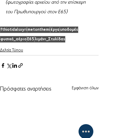
(φωτογραφίες αρχείου από την επίσκεψη 
του Πρωθυπουργού στον Ε65)
fthiotidaIsxyri
metonthemi
έργα
υποδομές
φυσικό_αέριο
Ε65
λιμάνι_Στυλίδας
Δελτία Τύπου
Εμφάνιση όλων
Πρόσφατες αναρτήσεις