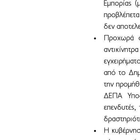
Εμπορίας (
προβλέπετα
δεν αποτελε
Προχωρά σ
αντικίνητρ
εγχειρήματ
από το Δημ
την προμήθε
ΔΕΠΑ Υποδ
επενδυτές, 
δραστηριότ
Η κυβέρνησ