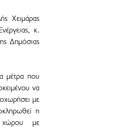
ς  Χειμάρας 
έργειας, κ. 
ης Δημόσιας 
α μέτρα που 
κειμένου να 
οχωρήσει με 
κληρωθεί η 
 χώρου με 