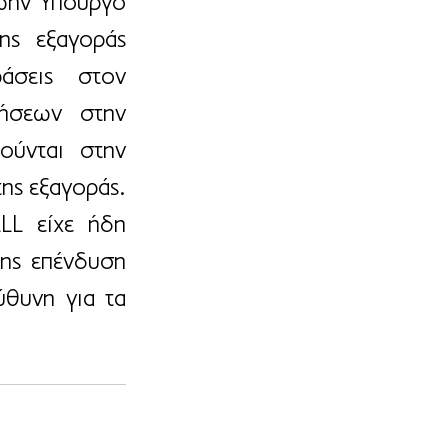
ην Υπουργό 
ς  εξαγοράς  
σεις στον 
ήσεων στην 
ύνται στην 
ης εξαγοράς. 
L είχε ήδη 
ης επένδυση 
θυνη για τα 