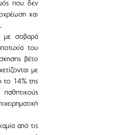
μός που δεν 
οχρέωση και 
.
 με σοβαρά 
ποτυχία του 
σκησης βέτο 
τίζονται με 
ο το 14% της 
παθητικούς 
ιχειρηματική 
μία από τις 