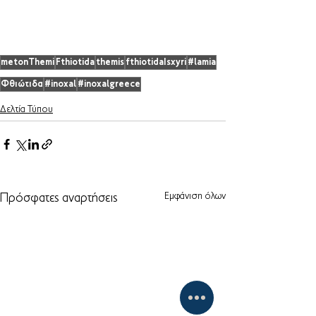
metonThemi
Fthiotida
themis
fthiotidaIsxyri
#lamia
Φθιώτιδα
#inoxal
#inoxalgreece
Δελτία Τύπου
Εμφάνιση όλων
Πρόσφατες αναρτήσεις