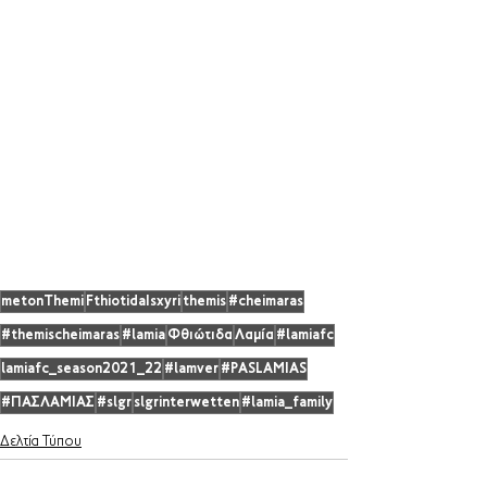
metonThemi
FthiotidaIsxyri
themis
#cheimaras
#themischeimaras
#lamia
Φθιώτιδα
Λαμία
#lamiafc
lamiafc_season2021_22
#lamver
#PASLAMIAS
#ΠΑΣΛΑΜΙΑΣ
#slgr
slgrinterwetten
#lamia_family
Δελτία Τύπου