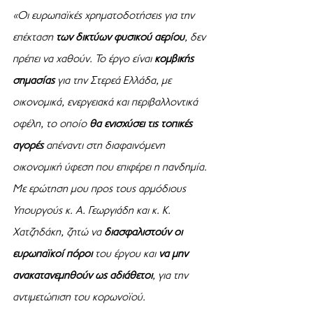
«Οι ευρωπαϊκές χρηματοδοτήσεις για την 
επέκταση 
των δικτύων φυσικού αερίου
, δεν 
πρέπει να χαθούν. Το έργο είναι 
κομβικής 
σημασίας
 για την Στερεά Ελλάδα, με 
οικονομικά, ενεργειακά και περιβαλλοντικά 
οφέλη, το οποίο 
θα ενισχύσει τις τοπικές 
αγορές 
απέναντι στη διαφαινόμενη 
οικονομική ύφεση που επιφέρει η πανδημία. 
Με ερώτηση μου προς τους αρμόδιους 
Υπουργούς κ. Α. Γεωργιάδη και κ. Κ. 
Χατζηδάκη, ζητώ να 
διασφαλιστούν οι 
ευρωπαϊκοί πόροι
 του έργου και 
να μην 
ανακατανεμηθούν ως αδιάθετοι
, για την 
αντιμετώπιση του κορωνοϊού. 