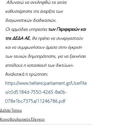
Αδυνατώ να αντιληφθώ τις αιτίες 
καθυστέρησης της έναρξης των 
διαγωνιστικών διαδικασιών. 
Οι αρμόδιες υπηρεσίες 
των Περιφερειών και 
της ΔΕΔΑ ΑΕ
, θα πρέπει να συνεργαστούν 
και να συμφωνήσουν άμεσα στην έγκριση 
των τευχών δημοπράτησης, για να ξεκινήσει 
επιτέλους η κατασκευή των δικτύων».
Αναλυτικά η ερώτηση: 
https://www.hellenicparliament.gr/UserFile
s/c0d5184d-7550-4265-8e0b-
078e1bc7375a/11246786.pdf
Δελτία Τύπου
Κοινοβουλευτικός Έλεγχος