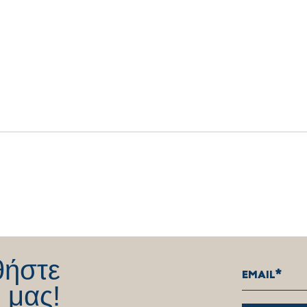
Δήλωση Θέμη Χειμάρα για την
Σας 
παραίτηση από το Βουλευτικό
όλους
αξίωμα
αφοσ
λειτ
θήστε
 μας!