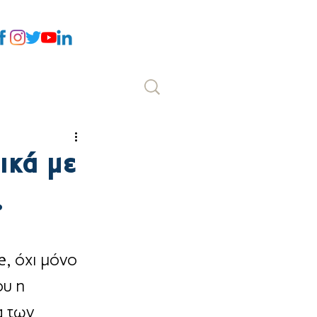
Επικοινωνία
ικά με
.
e, όχι μόνο 
ου η 
α των 