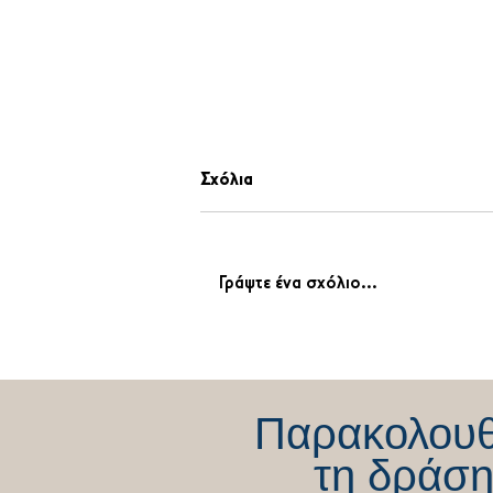
Σχόλια
Γράψτε ένα σχόλιο...
«Η αλήθεια πάντοτε νικάει!
Απόλυτη δικαίωση από την
Ελληνική Δικαιοσύνη»
Παρακολου
τη δράση