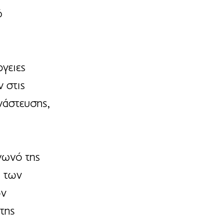
ό 
γειες 
 στις 
νάστευσης, 
νωνό της 
 των 
ν 
της 