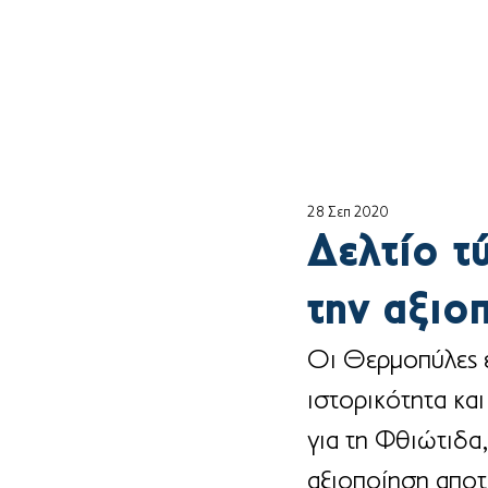
Αρχική
ο Θέμη
28 Σεπ 2020
Δελτίο τ
την αξιο
Οι Θερμοπύλες ε
ιστορικότητα κα
για τη Φθιώτιδα,
αξιοποίηση αποτ