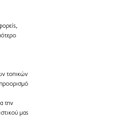
ορείς, 
μότερο 
ων τοπικών 
 προορισμό 
α την 
ιστικού μας 