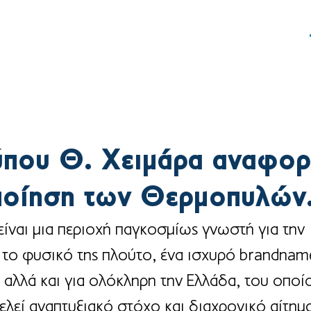
ς
Δράση
Γραφείο Τύπου
ύπου Θ. Χειμάρα αναφορ
ποίηση των Θερμοπυλών
ίναι μια περιοχή παγκοσμίως γνωστή για την 
ι το φυσικό της πλούτο, ένα ισχυρό brandnam
 αλλά και για ολόκληρη την Ελλάδα, του οποί
ελεί αναπτυξιακό στόχο και διαχρονικό αίτημ