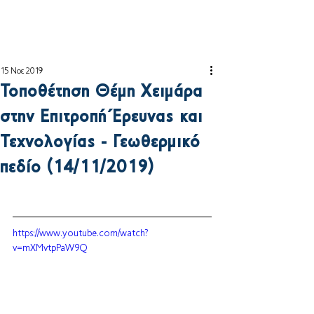
15 Νοε 2019
Τοποθέτηση Θέμη Χειμάρα
στην Επιτροπή Έρευνας και
Τεχνολογίας - Γεωθερμικό
πεδίο (14/11/2019)
https://www.youtube.com/watch?
v=mXMvtpPaW9Q