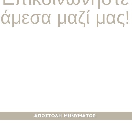
άμεσα μαζί μας!
εχομαι τους ορους χρησησ του διαδικτυακου ισ
αποστολη μηνυματοσ