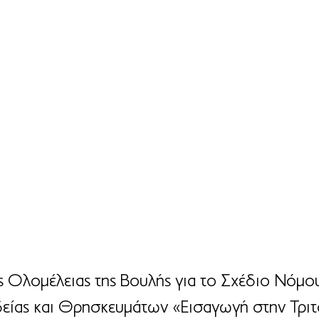
ς Ολομέλειας της Βουλής για το Σχέδιο Νόμο
είας και Θρησκευμάτων «Εισαγωγή στην Τριτ