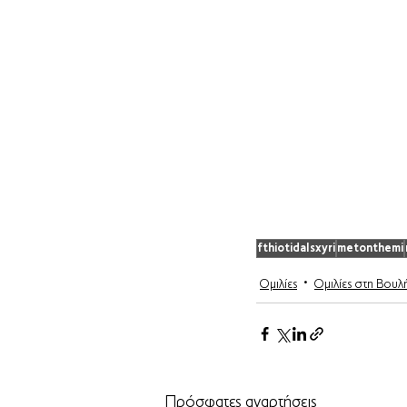
fthiotidaIsxyri
metonthemi
Ομιλίες
Ομιλίες στη Βουλ
Πρόσφατες αναρτήσεις