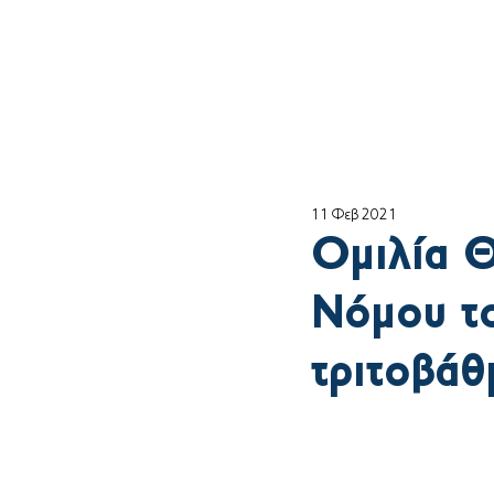
Αρχική
ο Θέμη
11 Φεβ 2021
Ομιλία Θ
Νόμου το
τριτοβάθ