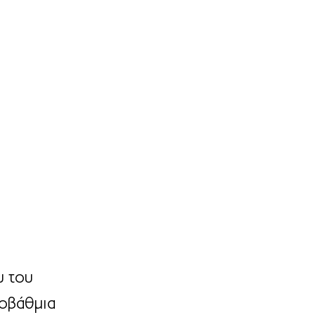
υ του 
οβάθμια 