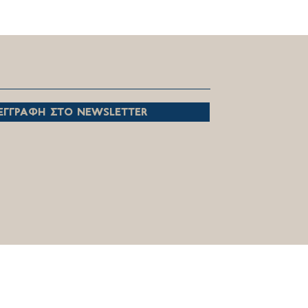
θέτηση Θέμη Χειμάρα
 Ειδική Μόνιμη Επιτροπή
νας και Τεχνολογίας.
εγγραφη στο newsletter