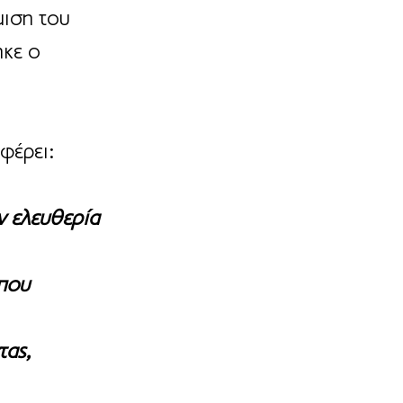
ιση του 
κε ο 
αφέρει:
ν ελευθερία 
που 
ας, 