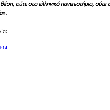
θέση, ούτε στο ελληνικό πανεπιστήμιο, ούτε 
α».
ία:
3h1xI