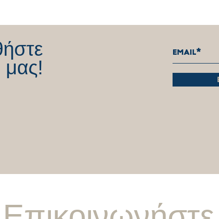
Η ετήσια αύξηση των δαπανών
Τοπο
Έρευνας & Ανάπτυξης στο
στην
17,2%.
Έρευ
θήστε
 μας!
Επικοινωνήστε