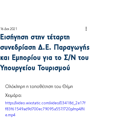
16 Δεκ 2021
Εισήγηση στην τέταρτη
συνεδρίαση Δ.Ε. Παραγωγής
και Εμπορίου για το Σ/Ν του
Υπουργείου Τουρισμού
Ολόκληρη η τοποθέτηση του Θέμη 
Χειμάρα: 
https://video.wixstatic.com/video/03418d_2e17f
f83f61549ad9d700ec79095a557/720p/mp4/fil
e.mp4