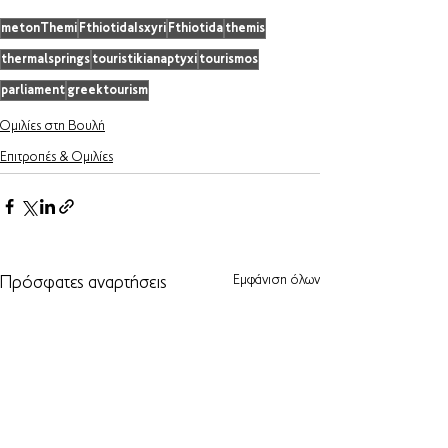
metonThemi
FthiotidaIsxyri
Fthiotida
themis
thermalsprings
touristikianaptyxi
tourismos
parliament
greektourism
Ομιλίες στη Βουλή
Επιτροπές & Ομιλίες
Εμφάνιση όλων
Πρόσφατες αναρτήσεις