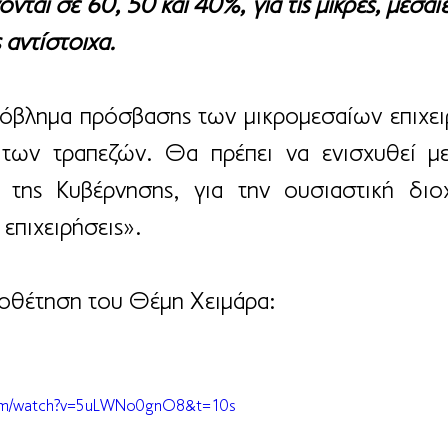
ται σε 60, 50 και 40%, για τις μικρές, μεσαίες
 αντίστοιχα.
όβλημα πρόσβασης των μικρομεσαίων επιχειρ
 των τραπεζών. Θα πρέπει να ενισχυθεί με
 της Κυβέρνησης, για την ουσιαστική διο
 επιχειρήσεις».
οθέτηση του Θέμη Χειμάρα: 
com/watch?v=5uLWNo0gnO8&t=10s