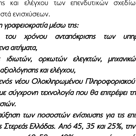
ξης και ελέγχου των επενδυτικών σχεδίων
στά ενισχύσεων. 
η γραφειοκρατία μέσω της:  
ς του χρόνου ανταπόκρισης των υπηρ
να αιτήματα,
ς ιδιωτών, ορκωτών ελεγκτών, μηχανικών
 αξιολόγησης και ελέγχου,
ενός νέου Ολοκληρωμένου Πληροφοριακού Σ
με σύγχρονη τεχνολογία που θα επιτρέψει την
σιών. 
αύξηση των ποσοστών ενίσχυσης για τις επιχε
ς Στερεάς Ελλάδας. Από 45, 35 και 25%, την 