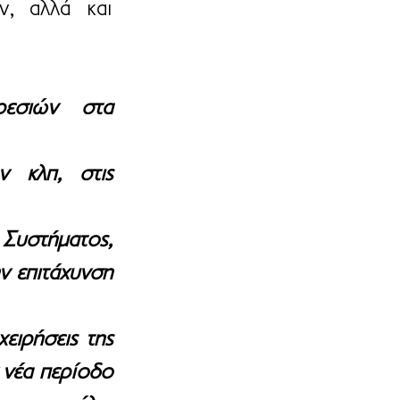
, αλλά και 
εσιών στα 
 κλπ, στις 
υστήματος, 
 επιτάχυνση 
ιρήσεις της 
νέα περίοδο 