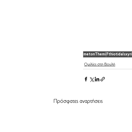
metonThemi
FthiotidaIsxyri
Ομιλίες στη Βουλή
Πρόσφατες αναρτήσεις