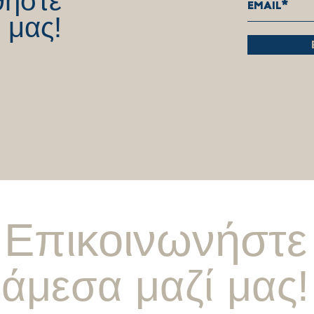
θήστε
 μας!
Επικοινωνήστε
άμεσα μαζί μας!