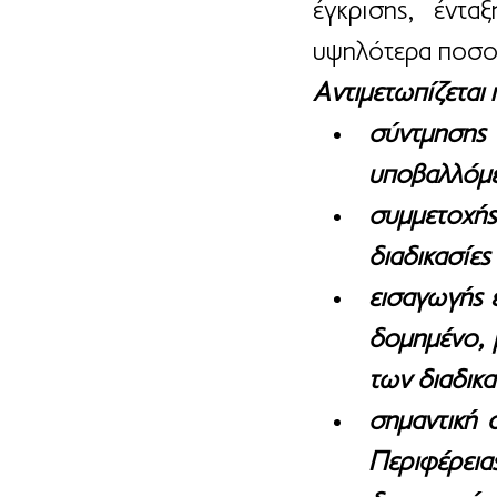
έγκρισης, έντα
υψηλότερα ποσο
Αντιμετωπίζεται 
σύντμηση
υποβαλλόμε
συμμετοχή
διαδικασίες
εισαγωγής 
δομημένο, 
των διαδικα
σημαντική 
Περιφέρεια