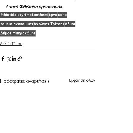
Δυτική Φθιώτιδα προορισμό». 
fthiotidaIsxyri
metonthemi
έργα
εσπα
ταμειο ανακαμψης
Αντώνης Τρίτσης
Δήμοι
Δήμος Μακρακώμης
Δελτία Τύπου
Εμφάνιση όλων
Πρόσφατες αναρτήσεις